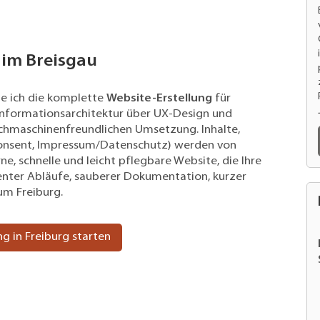
 im Breisgau
me ich die komplette
Website-Erstellung
für
Informationsarchitektur über UX-Design und
uchmaschinenfreundlichen Umsetzung. Inhalte,
Consent, Impressum/Datenschutz) werden von
, schnelle und leicht pflegbare Website, die Ihre
renter Abläufe, sauberer Dokumentation, kurzer
um Freiburg.
g in Freiburg starten
erung,
Erstellung Website, Website Optimierung,
SEO