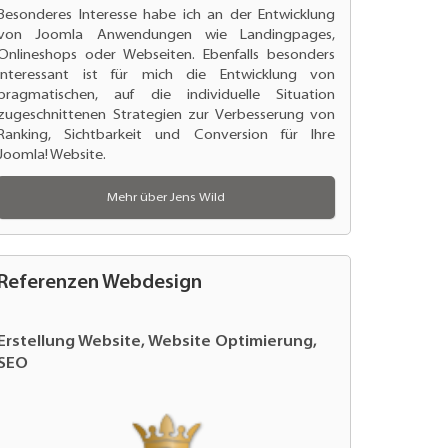
Besonderes Interesse habe ich an der
Entwicklung
von Joomla Anwendungen
wie Landingpages,
Onlineshops oder Webseiten. Ebenfalls besonders
interessant ist für mich die Entwicklung von
pragmatischen, auf die individuelle Situation
zugeschnittenen Strategien zur
Verbesserung von
Ranking
, Sichtbarkeit und Conversion für Ihre
Joomla! Website.
Mehr über Jens Wild
Referenzen Webdesign
Erstellung Website und Optimierung
Website Re
Optimierun