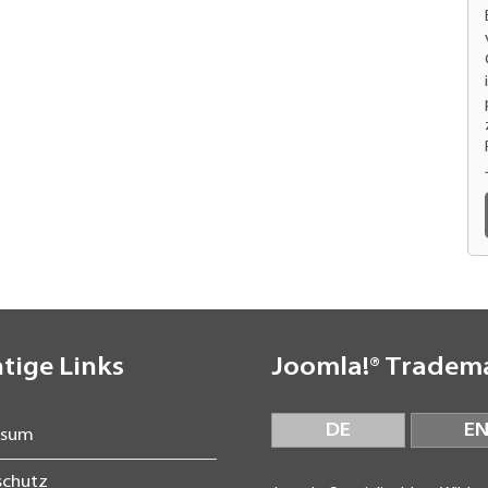
tige Links
Joomla!® Tradem
DE
E
ssum
schutz