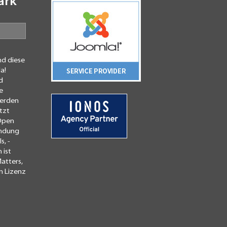
ark
N
nd diese
a!
d
e
werden
tzt
 Open
endung
, -
 ist
atters,
n Lizenz