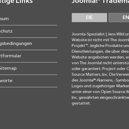
tige Links
Joomla!® Tradem
DE
E
ssum
schutz
Joomla-Spezialist | Jens Wild u
Website ist nicht mit The Jooml
agsbedingungen
Projekt™. Jegliche Produkte un
Dienstleistungen, die über dies
tformular
Website angeboten werden, 
von The Joomla! nicht unterstü
Sitemap
oder garantiert. Project oder
Source Matters, Inc. Die Verw
des Joomla!®-Namens, -Symbols
gworte
Logos und zugehöriger Marken
unter einer von Open Source M
Inc. gewährten eingeschränkte
gestattet.