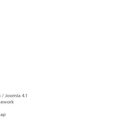
 / Joomla 4.1
mework
map