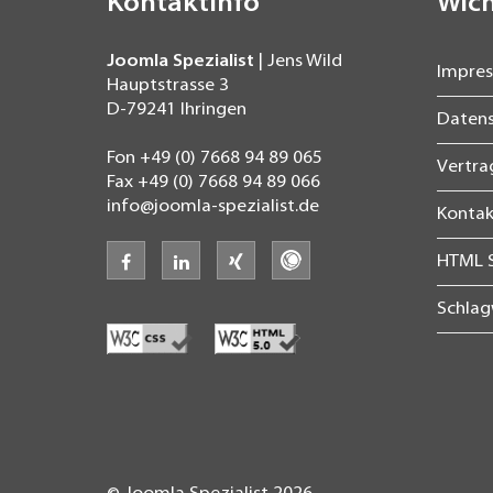
Kontaktinfo
Wich
Joomla Spezialist
| Jens Wild
Impre
Hauptstrasse 3
D-79241
Ihringen
Daten
Fon
+49 (0) 7668 94 89 065
Vertr
Fax
+49 (0) 7668 94 89 066
info@joomla-spezialist.de
Kontak
facebook
linkedin
xing
freelancermap
HTML 
Schla