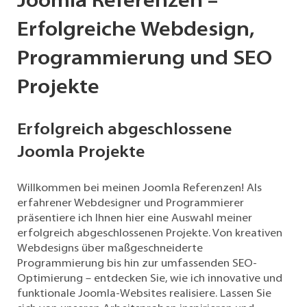
Joomla Referenzen –
Erfolgreiche Webdesign,
Filtern
Sie
Programmierung und SEO
mit
dem
Projekte
Referenzen
Filter
die
Erfolgreich abgeschlossene
Ansicht
Joomla Projekte
der
Übersichtsseite
meiner
Willkommen bei meinen Joomla Referenzen! Als
Referenzen.
erfahrener Webdesigner und Programmierer
präsentiere ich Ihnen hier eine Auswahl meiner
In
erfolgreich abgeschlossenen Projekte. Von kreativen
meiner
Webdesigns über maßgeschneiderte
Karriere
Programmierung bis hin zur umfassenden SEO-
als
Optimierung – entdecken Sie, wie ich innovative und
Webentwickler
funktionale Joomla-Websites realisiere. Lassen Sie
habe