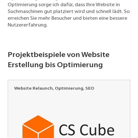
Shops
Optimierung sorge ich dafür, dass Ihre Website in
bis
Suchmaschinen gut platziert wird und schnell lädt. So
hin
erreichen Sie mehr Besucher und bieten eine bessere
zu
Nutzererfahrung.
Portfolio-
Websites
und
Blogplattformen
Projektbeispiele von Website
finden
Erstellung bis Optimierung
in
meinen
Referenzen
jede
Website Relaunch, Optimierung, SEO
Anwendungsform.
CS
Cube
Auf
GmbH,
dieser
Corporate
Referenzen
Security
Management,
Seite
Frankfurt
finden
a.
Sie
Main