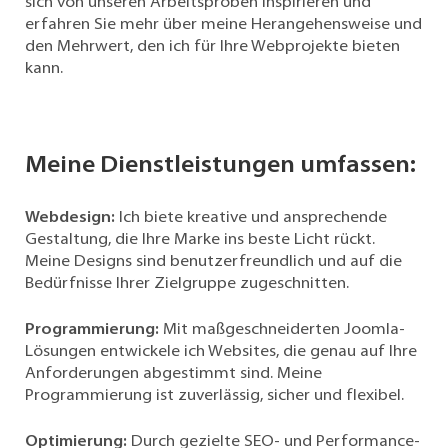
sich von unseren Arbeitsproben inspirieren und
ich
erfahren Sie mehr über meine Herangehensweise und
zahlreiche
den Mehrwert, den ich für Ihre Webprojekte bieten
Projekte
kann.
realisiert,
die
verschiedene
Branchen
Meine Dienstleistungen umfassen:
und
Bedürfnisse
Webdesign
:
Ich biete kreative und ansprechende
abdecken
Gestaltung, die Ihre Marke ins beste Licht rückt.
-
Meine Designs sind benutzerfreundlich und auf die
sehen
Bedürfnisse Ihrer Zielgruppe zugeschnitten.
Sie
in
meine
Programmierung
:
Mit maßgeschneiderten Joomla-
Referenzen.
Lösungen entwickele ich Websites, die genau auf Ihre
Von
Anforderungen abgestimmt sind. Meine
Unternehmenswebseiten
Programmierung ist zuverlässig, sicher und flexibel.
über
Online-
Optimierung
:
Durch gezielte SEO- und Performance-