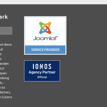
ark
N
nd diese
a!
d
e
werden
tzt
 Open
endung
, -
 ist
atters,
n Lizenz