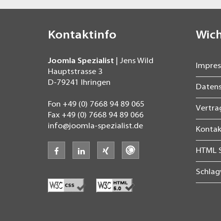
Kontaktinfo
Wich
Joomla Spezialist
| Jens Wild
Impre
Hauptstrasse 3
D-79241
Ihringen
Daten
Fon
+49 (0) 7668 94 89 065
Vertr
Fax
+49 (0) 7668 94 89 066
info@joomla-spezialist.de
Kontak
facebook
linkedin
xing
freelancermap
HTML 
Schla