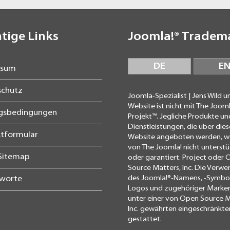
tige Links
Joomla!® Tradem
DE
E
ssum
schutz
Joomla-Spezialist | Jens Wild u
Website ist nicht mit The Jooml
agsbedingungen
Projekt™. Jegliche Produkte un
Dienstleistungen, die über dies
tformular
Website angeboten werden, 
von The Joomla! nicht unterstü
Sitemap
oder garantiert. Project oder
Source Matters, Inc. Die Verw
des Joomla!®-Namens, -Symbols
gworte
Logos und zugehöriger Marken
unter einer von Open Source M
Inc. gewährten eingeschränkte
gestattet.