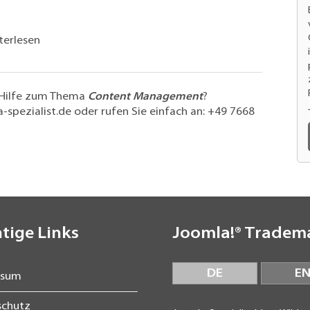
terlesen
 Hilfe zum Thema
Content Management
?
-spezialist.de
oder rufen Sie einfach an:
+49 7668
tige Links
Joomla!® Tradem
DE
E
ssum
schutz