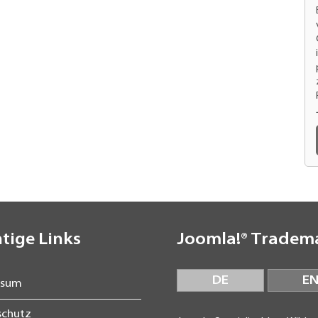
tige Links
Joomla!® Tradem
DE
E
ssum
schutz