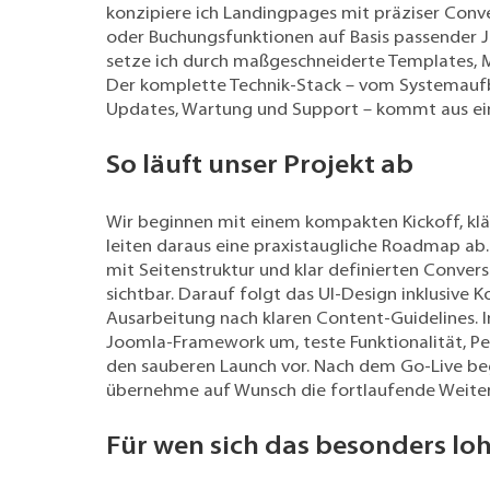
konzipiere ich Landingpages mit präziser Conve
oder Buchungsfunktionen auf Basis passender 
setze ich durch maßgeschneiderte Templates, 
Der komplette Technik-Stack – vom Systemaufba
Updates, Wartung und Support – kommt aus ei
So läuft unser Projekt ab
Wir beginnen mit einem kompakten Kickoff, kl
leiten daraus eine praxistaugliche Roadmap ab.
mit Seitenstruktur und klar definierten Conver
sichtbar. Darauf folgt das UI-Design inklusive 
Ausarbeitung nach klaren Content-Guidelines. I
Joomla-Framework um, teste Funktionalität, P
den sauberen Launch vor. Nach dem Go-Live begl
übernehme auf Wunsch die fortlaufende Weite
Für wen sich das besonders lo