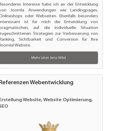
Besonderes Interesse habe ich an der
Entwicklung
von Joomla Anwendungen
wie Landingpages,
Onlineshops oder Webseiten. Ebenfalls besonders
interessant ist für mich die Entwicklung von
pragmatischen, auf die individuelle Situation
zugeschnittenen Strategien zur
Verbesserung von
Ranking
, Sichtbarkeit und Conversion für Ihre
Joomla! Website.
Mehr über Jens Wild
Referenzen Webentwicklung
Website Relaunch, Website Optimierung,
Erstellung Website, Website Optimierung,
Erstellung Website und Optimierung
Website Relaunch und Performance
Website Relaunch und Website
Website Entwicklung und Programmierung
Entwicklung der Website
Website Relaunch und SEO Optimierung
Erstellung der Agentur Website
Webentwicklung, Individual
Erstellung Website für Anwaltskanzlei
Programmierung Joomla Template
SEO
SEO
Optimierung
Optimierung
Programmierungen