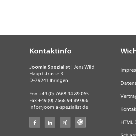
Kontaktinfo
Wich
Joomla Spezialist
| Jens Wild
Impre
Hauptstrasse 3
D-79241
Ihringen
Daten
Fon
+49 (0) 7668 94 89 065
Vertr
Fax
+49 (0) 7668 94 89 066
info@joomla-spezialist.de
Kontak
facebook
linkedin
xing
freelancermap
HTML 
Schla