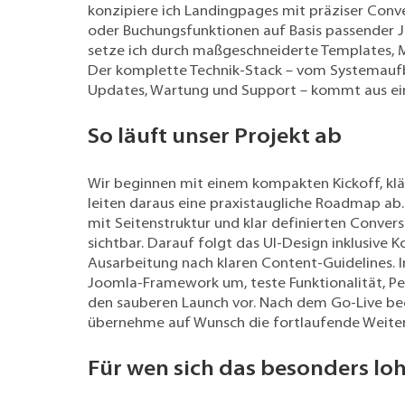
konzipiere ich Landingpages mit präziser Conve
oder Buchungsfunktionen auf Basis passender 
setze ich durch maßgeschneiderte Templates, 
Der komplette Technik-Stack – vom Systemaufba
Updates, Wartung und Support – kommt aus ei
So läuft unser Projekt ab
Wir beginnen mit einem kompakten Kickoff, kl
leiten daraus eine praxistaugliche Roadmap ab.
mit Seitenstruktur und klar definierten Conver
sichtbar. Darauf folgt das UI-Design inklusive 
Ausarbeitung nach klaren Content-Guidelines. I
Joomla-Framework um, teste Funktionalität, P
den sauberen Launch vor. Nach dem Go-Live begl
übernehme auf Wunsch die fortlaufende Weite
Für wen sich das besonders lo