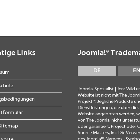
tige Links
Joomla!® Tradem
DE
E
ssum
schutz
Joomla-Spezialist | Jens Wild u
Website ist nicht mit The Jooml
agsbedingungen
Projekt™. Jegliche Produkte un
Dienstleistungen, die über dies
tformular
Website angeboten werden, 
von The Joomla! nicht unterstü
Sitemap
oder garantiert. Project oder
Source Matters, Inc. Die Verw
des Joomla!®-Namens, -Symbols
gworte