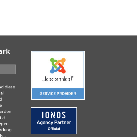
ark
N
nd diese
a!
d
e
werden
tzt
 Open
endung
, -