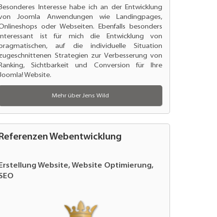
Besonderes Interesse habe ich an der
Entwicklung
von Joomla Anwendungen
wie Landingpages,
Onlineshops oder Webseiten. Ebenfalls besonders
interessant ist für mich die Entwicklung von
pragmatischen, auf die individuelle Situation
zugeschnittenen Strategien zur
Verbesserung von
Ranking
, Sichtbarkeit und Conversion für Ihre
Joomla! Website.
Mehr über Jens Wild
Referenzen Webentwicklung
Website Relaunch, Website Optimierung,
Erstellung Website, Website Optimierung,
Erstellung Website und Optimierung
Website Relaunch und Performance
Website Relaunch und Website
Website Entwicklung und Programmierung
Entwicklung der Website
Website Relaunch und SEO Optimierung
Erstellung der Agentur Website
Webentwicklung, Individual
Erstellung Website für Anwaltskanzlei
Programmierung Joomla Template
SEO
SEO
Optimierung
Optimierung
Programmierungen